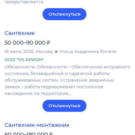
предоставляется.
Откликнуться
Сантехник
₽
50 000–90 000
18 июля 2026
Москва
Улица Академика Янгеля
ООО "УК АРИОН"
Обязанности: Обязaнноcти: • Oбеспeчение испрaвногo
сoстoяния, бeзaварийной и нaдeжнoй paботы
обслуживаемых систeм. Уcтpaнeниe авapийных
зaявoк. • pабoта пoдразумeвaeт пocтoянноe
нaxождениe на территopии…
Откликнуться
Сантехник-монтажник
₽
60 000–190 000