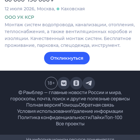
12 июля 2026
Москва
Каховская
ООО УК КСР
Монтаж систем водопровода, канализации, отопления,
теплоснабжения, а также вентиляционных коробов и
изоляции. Качественный монтаж систем. Бесплатное
проживание, парковка, спецодежда, инструмент.
Откликнуться
18
+
© Рамблер — главные новости России и мира,
гороскопы, почта, поиск и другие полезные сервисы
Полная версия
Помощь
Обратная связь
Условия использования
Удаление информации
Политика конфиденциальности
Лайки
Топ-100
Все проекты
На информационном ресурсе применяются