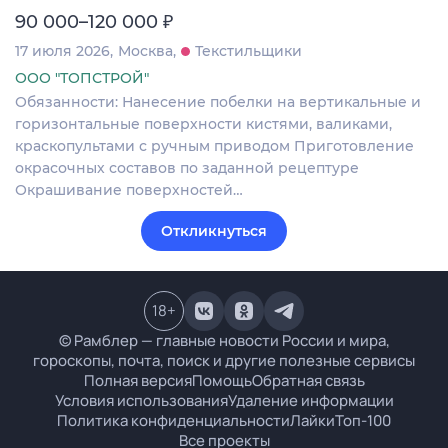
₽
90 000–120 000
17 июля 2026
Москва
Текстильщики
ООО "ТОПСТРОЙ"
Обязанности: Нанесение побелки на вертикальные и
горизонтальные поверхности кистями, валиками,
краскопультами с ручным приводом Приготовление
окрасочных составов по заданной рецептуре
Окрашивание поверхностей…
Откликнуться
18
+
© Рамблер — главные новости России и мира,
гороскопы, почта, поиск и другие полезные сервисы
Полная версия
Помощь
Обратная связь
Условия использования
Удаление информации
Политика конфиденциальности
Лайки
Топ-100
Все проекты