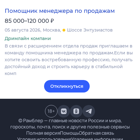
Помощник менеджера по продажам
₽
85 000–120 000
05 августа 2026
Москва
Шоссе Энтузиастов
Дримлайн компани
В связи с расширением отдела продаж приглашаем в
команду помощника менеджера по продажам.Если вы
хотите освоить востребованную профессию, получать
достойный доход и строить карьеру в стабильной
комп
Откликнуться
18
+
© Рамблер — главные новости России и мира,
гороскопы, почта, поиск и другие полезные сервисы
Полная версия
Помощь
Обратная связь
Условия использования
Удаление информации