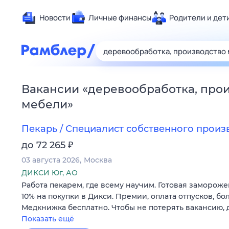
Новости
Личные финансы
Родители и дет
Здоровье
Развлечен
Дом и уют
Вакансии
«
деревообработка, про
Спорт
мебели
»
Карьера
Авто
Пекарь / Специалист собственного произ
Технологи
₽
до 72 265
Жизненные
03 августа 2026
Москва
Сберегаем
ДИКСИ Юг, АО
Работа пекарем, где всему научим. Готовая замороже
Гороскопы
10% на покупки в Дикси. Премии, оплата отпусков, бо
Медкнижка бесплатно. Чтобы не потерять вакансию, 
Показать ещё