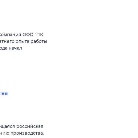
Компания ООО "ПК
етнего опыта работы
ода начал
тва
ющаяся российская
нию производства.