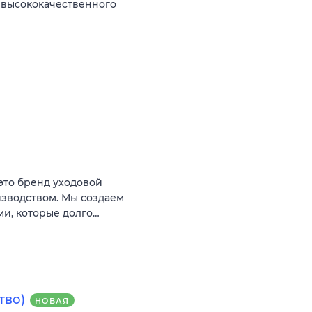
 высококачественного
это бренд уходовой
изводством. Мы создаем
ми, которые долго…
тво)
НОВАЯ