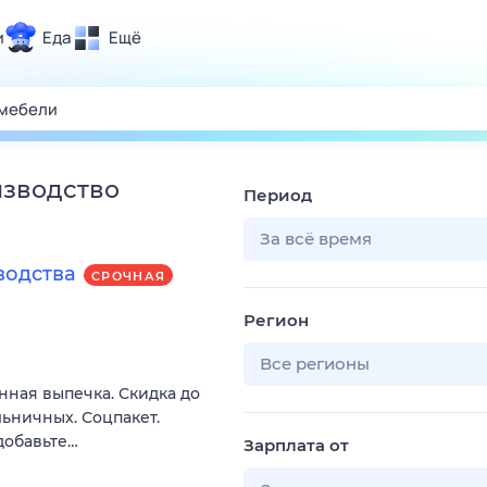
и
Еда
Ещё
Почта
ия и отдых
Поиск
Погода
изводство
Период
ТВ-программа
За всё время
водства
СРОЧНАЯ
и и тренды
Регион
 ситуации
 вместе
Все регионы
нная выпечка. Скидка до
Помощь
льничных. Соцпакет.
добавьте…
Зарплата от