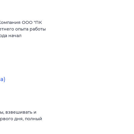
Компания ООО "ПК
етнего опыта работы
ода начал
а)
ы, взвешивать и
ервого дня, полный