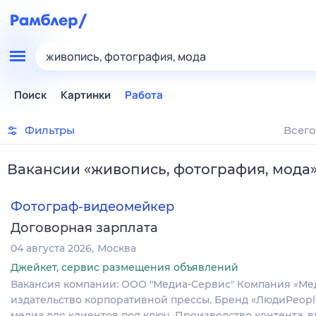
живопись, фотография, мода
Поиск
Картинки
Работа
Фильтры
Всего
Вакансии
«
живопись, фотография, мода
Фотограф-видеомейкер
Договорная зарплата
04 августа 2026
Москва
Джейкет, сервис размещения объявлений
Вакансия компании: ООО "Медиа-Сервис" Компания «Мед
издательство корпоративной прессы. Бренд «ЛюдиPeopl
медиа для клиентов под ключ. Производство контента, 