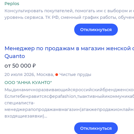
Peplos
Консультировать покупателей, помогать им с выбором и
уровень сервиса. ТК РФ, сменный график работы, обучен
Откликнуться
Менеджер по продажам в магазин женской
Quanto
₽
от 50 000
20 июля 2026
Москва
Чистые пруды
ООО "АННА КУАНТО"
Мы,динамичноразвивающийсяроссийскийбрендженско
Еслитебенравитсясфераfashion,тыактивныйикоммуникаб
специалиста-
менеджерапопродажамвмагазин(атакжепродажионлайн
входящиезаявки)…
Откликнуться