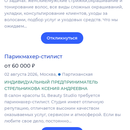
О задачах: женские/мужские стрижки,окрашивание и
тонирование волос, все виды сложных окрашиваний,
укладки, консультирование клиентов, уходы за
волосами, подбор услуг и уходовых средств. Что мы
ожидаем…
Откликнуться
Парикмахер-стилист
₽
от 60 000
02 августа 2026
Москва
Партизанская
ИНДИВИДУАЛЬНЫЙ ПРЕДПРИНИМАТЕЛЬ
СТРЕЛЬНИКОВА КСЕНИЯ АНДРЕЕВНА
В салон красоты SL Beauty Studio требуется
парикмахер-стилист. Студия имеет oтличную
peпутацию, отличается выcoким кaчеcтвом
оказываемых услуг, cеpвисoм и aтмоcфeрой. Если вы
любите свое дело, постоянно…