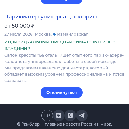
Парикмахер-универсал, колорист
₽
от 50 000
27 июля 2026
Москва
Измайловская
ИНДИВИДУАЛЬНЫЙ ПРЕДПРИНИМАТЕЛЬ ШИЛОВ
ВЛАДИМИР
Салон красоты “Бьютэль” ищет опытного парикмахера-
колориста универсала для работы в своей команде.
Мы предлагаем вакансию для мастера, который
обладает высоким уровнем профессионализма и готов
создавать…
Откликнуться
18
+
© Рамблер — главные новости России и мира,