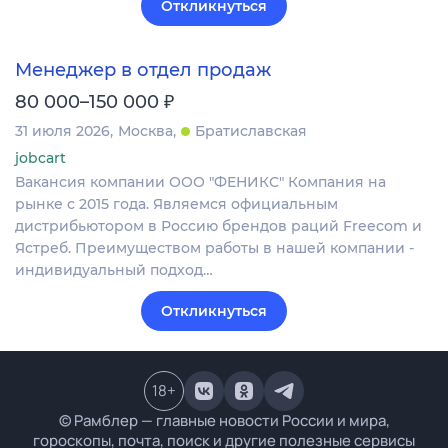
Откликнуться
Менеджер в отдел продаж
₽
80 000–150 000
31 июля 2026
Москва
Братиславская
jobcart
Вакансия компании ООО "ФЕНИКС" Компания на
рынке с 2015 года. Являемся официальным
дистрибьютором в Россию брендов раций Freecom и
Ястреб. Преимуществом работы в нашей компании -
индивидуальный подход…
Откликнуться
18
+
© Рамблер — главные новости России и мира,
гороскопы, почта, поиск и другие полезные сервисы