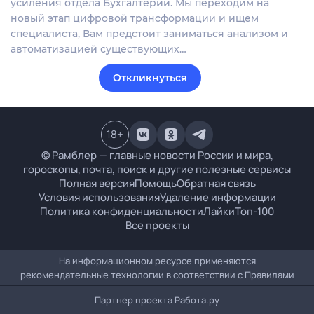
усиления отдела Бухгалтерии. Мы переходим на
новый этап цифровой трансформации и ищем
специалиста, Вам предстоит заниматься анализом и
автоматизацией существующих…
Откликнуться
18
+
© Рамблер — главные новости России и мира,
гороскопы, почта, поиск и другие полезные сервисы
Полная версия
Помощь
Обратная связь
Условия использования
Удаление информации
Политика конфиденциальности
Лайки
Топ-100
Все проекты
На информационном ресурсе применяются
рекомендательные технологии в соответствии с
Правилами
Партнер проекта
Работа.ру