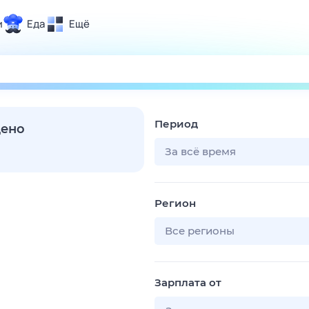
и
Еда
Ещё
Почта
ия и отдых
Поиск
Погода
Период
ТВ-программа
дено
За всё время
и и тренды
Регион
 ситуации
 вместе
Все регионы
Помощь
Зарплата от