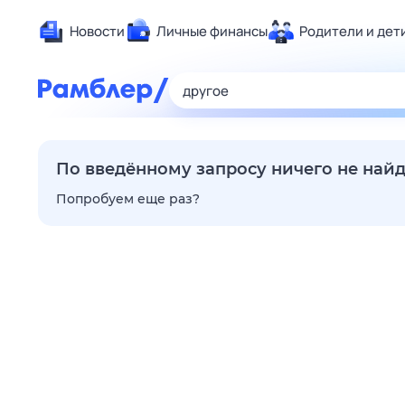
Новости
Личные финансы
Родители и дет
Здоровье
Развлечен
Дом и уют
Спорт
По введённому запросу ничего не най
Карьера
Попробуем еще раз?
Авто
Технологи
Жизненные
Сберегаем
Гороскопы