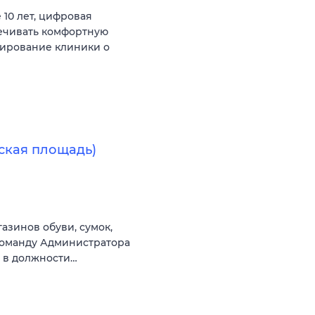
10 лет, цифровая
печивать комфортную
мирование клиники о
ская площадь)
зинов обуви, сумок,
команду Администратора
и в должности…