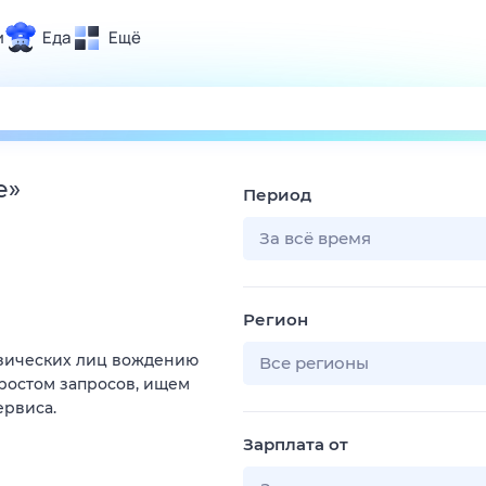
и
Еда
Ещё
Почта
ия и отдых
Поиск
Погода
е
»
Период
ТВ-программа
За всё время
и и тренды
Регион
 ситуации
изических лиц вождению
 вместе
Все регионы
 ростом запросов, ищем
Помощь
ервиса.
Зарплата от