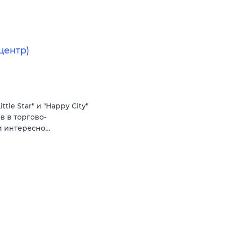
центр)
le Star" и "Happy City"
ов в торгово-
 и интересно…