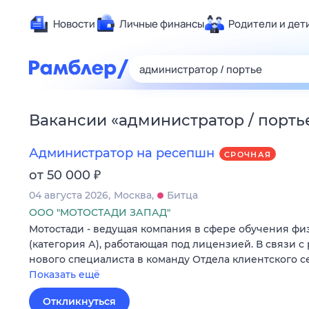
Новости
Личные финансы
Родители и дет
Здоровье
Развлечен
Дом и уют
Вакансии
«
администратор / порть
Спорт
Карьера
Администратор на ресепшн
СРОЧНАЯ
Авто
₽
от 50 000
Технологи
04 августа 2026
Москва
Битца
Жизненные
ООО "МОТОСТАДИ ЗАПАД"
Мотостади - ведущая компания в сфере обучения ф
Сберегаем
(категория А), работающая под лицензией. В связи с
Гороскопы
нового специалиста в команду Отдела клиентского с
Показать ещё
Откликнуться