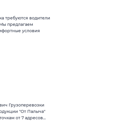
ка требуются водители
 Мы предлагаем
омфортные условия
вич Грузоперевозки
родукции "От Палыча"
точкам от 7 адресов…