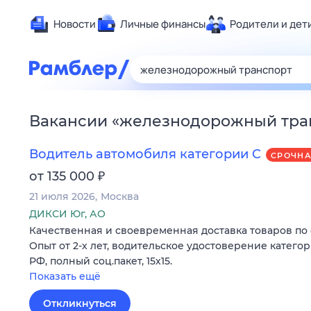
Новости
Личные финансы
Родители и дет
Здоровье
Развлечен
Дом и уют
Вакансии
«
железнодорожный тра
Спорт
Карьера
Водитель автомобиля категории C
СРОЧН
Авто
₽
от 135 000
Технологи
21 июля 2026
Москва
Жизненные
ДИКСИ Юг, АО
Качественная и своевременная доставка товаров по 
Сберегаем
Опыт от 2-х лет, водительское удостоверение катего
Гороскопы
РФ, полный соц.пакет, 15х15.
Показать ещё
Откликнуться