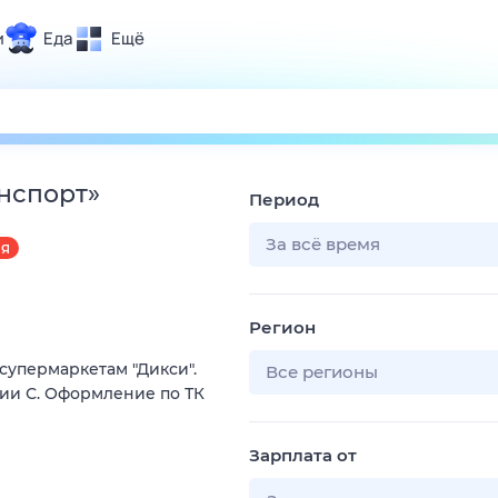
и
Еда
Ещё
Почта
ия и отдых
Поиск
Погода
нспорт
»
Период
ТВ-программа
За всё время
АЯ
и и тренды
Регион
 ситуации
супермаркетам "Дикси".
 вместе
Все регионы
рии С. Оформление по ТК
Помощь
Зарплата от