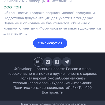
20 июля 2026
Люберцы
Котельники
ООО "ТЭН"
Обязанности: Продажа подшипниковой продукции.
Подготовка документации для участия в тендерах.
Ведение и обновление баз клиентов, общение с
новыми клиентами. Формирование пакета документов
для участия…
Откликнуться
18
+
© Рамблер — главные новости России и мира,
гороскопы, почта, поиск и другие полезные сервисы
Полная версия
Помощь
Обратная связь
Условия использования
Удаление информации
Политика конфиденциальности
Лайки
Топ-100
Все проекты
На информационном ресурсе применяются