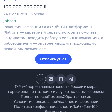
₽
100 000–200 000
24 июля 2026
Москва
jobcart
Вакансия компании ООО "ЭйчТи Платформа" HT
Platform — карьерный сервис, который помогает
кандидатам находить работу в сильных компаниях, а
работодателям — быстрее находить подходящих
людей. Мы размещаем…
Откликнуться
18
+
© Рамблер — главные новости России и мира,
гороскопы, почта, поиск и другие полезные сервисы
Полная версия
Помощь
Обратная связь
Условия использования
Удаление информации
Политика конфиденциальности
Лайки
Топ-100
Все проекты