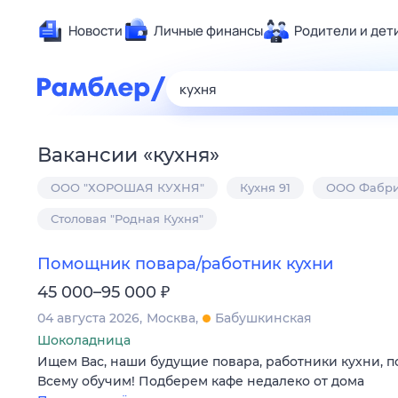
Новости
Личные финансы
Родители и дет
Здоровье
Развлечен
Дом и уют
Вакансии
«
кухня
»
Спорт
ООО "ХОРОШАЯ КУХНЯ"
Кухня 91
ООО Фабри
Карьера
Авто
Столовая "Родная Кухня"
Технологи
Помощник повара/работник кухни
Жизненные
₽
45 000–95 000
Сберегаем
04 августа 2026
Москва
Бабушкинская
Гороскопы
Шоколадница
Ищем Вас, наши будущие повара, работники кухни, 
Всему обучим! Подберем кафе недалеко от дома