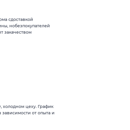
ома сдоставкой
ины, нобезпокупателей
ят закачеством
, холодном цеху. График
(в зависимости от опыта и