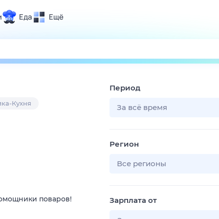
и
Еда
Ещё
Почта
ия и отдых
Поиск
Погода
Период
ТВ-программа
ка-Кухня
За всё время
и и тренды
Регион
 ситуации
 вместе
Все регионы
Помощь
помощники поваров!
Зарплата от