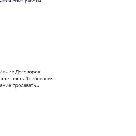
уется опыт работы
мление Договоров
отчетность. Требования:
елание продавать…