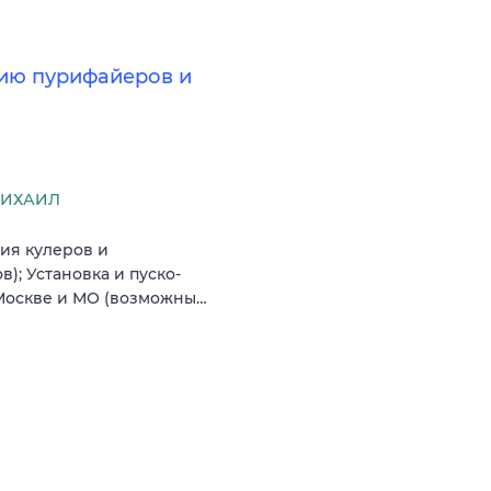
ию пурифайеров и
МИХАИЛ
ия кулеров и
); Установка и пуско-
 Москве и МО (возможны…