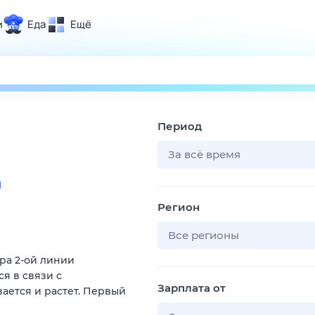
и
Еда
Ещё
Почта
ия и отдых
Поиск
Погода
Период
ТВ-программа
За всё время
и
и и тренды
Регион
 ситуации
 вместе
Все регионы
Помощь
ра 2-ой линии
я в связи с
Зарплата от
ается и растет. Первый