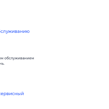
обслуживанию
им обслуживанием
нь.
(сервисный