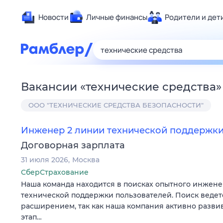
Новости
Личные финансы
Родители и дет
Здоровье
Развлечен
Дом и уют
Вакансии
«
технические средства
»
Спорт
ООО "ТЕХНИЧЕСКИЕ СРЕДСТВА БЕЗОПАСНОСТИ"
Карьера
Авто
Инженер 2 линии технической поддержк
Технологи
Договорная зарплата
Жизненные
31 июля 2026
Москва
Сберегаем
СберСтрахование
Гороскопы
Наша команда находится в поисках опытного инжене
технической поддержки пользователей. Поиск ведетс
расширением, так как наша компания активно развив
этап…