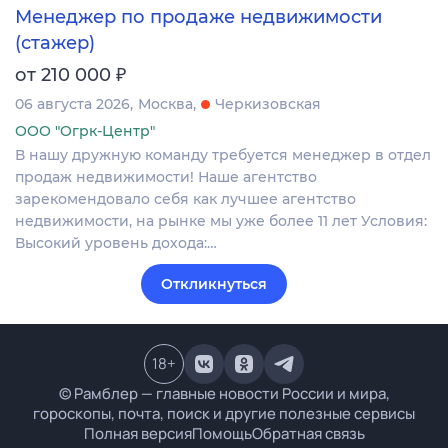
Менеджер по продаже недвижимости
(стажер)
₽
от 210 000
06 августа 2026
Москва
Черкизовская
ООО "Огрк-Центр"
В нашу дружную команду требуется менеджер в отдел
продаж недвижимости! Наше агентство
зарекомендовало себя как лучшее агентство
недвижимости, на рынке мы уже более 11 лет Условия:
Высокий уровень дохода:…
Откликнуться
18
+
© Рамблер — главные новости России и мира,
гороскопы, почта, поиск и другие полезные сервисы
Полная версия
Помощь
Обратная связь