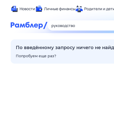
Новости
Личные финансы
Родители и дет
Здоровье
Развлечен
Дом и уют
Спорт
По введённому запросу ничего не най
Карьера
Попробуем еще раз?
Авто
Технологи
Жизненные
Сберегаем
Гороскопы