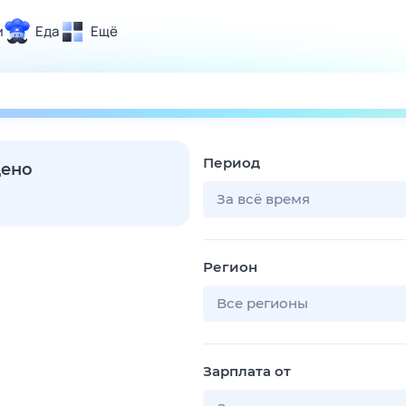
и
Еда
Ещё
Почта
ия и отдых
Поиск
Погода
Период
ТВ-программа
дено
За всё время
и и тренды
Регион
 ситуации
 вместе
Все регионы
Помощь
Зарплата от