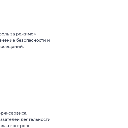
троль за режимом
печение безопасности и
посещений.
ерж-сервиса.
азателей деятельности
адач контроль