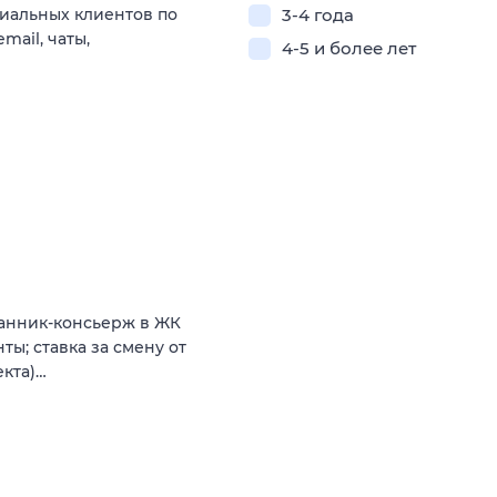
иальных клиентов по
3-4 года
ail, чаты,
4-5 и более лет
ранник-консьерж в ЖК
нты; ставка зa смену от
екта)…