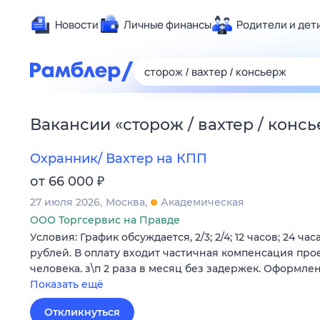
Новости
Личные финансы
Родители и дет
Здоровье
Развлечен
Дом и уют
Вакансии
«
сторож / вахтер / конс
Спорт
Карьера
Охранник/ Вахтер на КПП
Авто
₽
от 66 000
Технологи
27 июля 2026
Москва
Академическая
Жизненные
ООО Торгсервис на Правде
Условия: График обсуждается, 2/3; 2/4; 12 часов; 24 час
Сберегаем
рублей. В оплату входит частичная компенсация прое
Гороскопы
человека. з\п 2 раза в месяц без задержек. Оформле
Показать ещё
Откликнуться