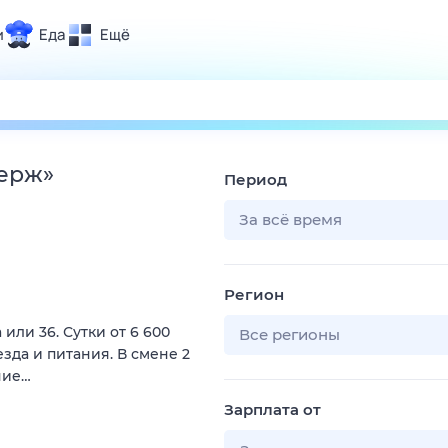
и
Еда
Ещё
Почта
ия и отдых
Поиск
Погода
ьерж
»
Период
ТВ-программа
За всё время
и и тренды
Регион
 ситуации
а или 36. Сутки от 6 600
 вместе
Все регионы
зда и питания. В смене 2
Помощь
ние…
Зарплата от