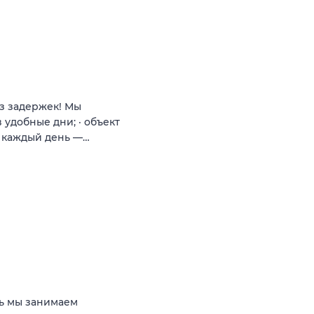
з задержек! Мы
 удобные дни; · объект
ы каждый день —…
ь мы занимаем