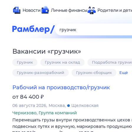
Новости
Личные финансы
Родители и дет
Здоровье
Развлечен
Дом и уют
Вакансии
«
грузчик
»
Спорт
Грузчик
Грузчик на склад
Подработка грузчи
Карьера
Авто
Грузчик-разнорабочий
Грузчик-сборщик
Ещё
Технологи
Рабочий на производство/грузчик
Жизненные
₽
от 84 400
Сберегаем
06 августа 2026
Москва
Щелковская
Гороскопы
Черкизово, Группа компаний
Перемещать грузы внутри производственных цехов н
подвесных путях и вручную, маркировать продукцию.