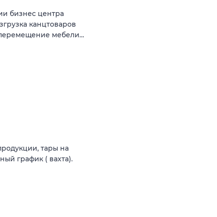
рии бизнес центра
згрузка канцтоваров
 перемещение мебели…
продукции, тары на
ый график ( вахта).