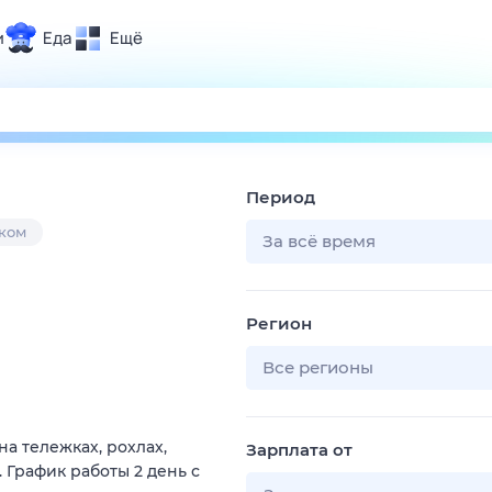
и
Еда
Ещё
Почта
ия и отдых
Поиск
Погода
Период
ТВ-программа
ком
За всё время
и и тренды
Регион
 ситуации
 вместе
Все регионы
Помощь
а тележках, рохлах,
Зарплата от
 График работы 2 день с