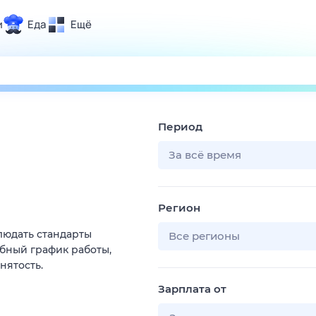
и
Еда
Ещё
Почта
ия и отдых
Поиск
Погода
Период
ТВ-программа
За всё время
и и тренды
Регион
 ситуации
блюдать стандарты
 вместе
Все регионы
бный график работы,
Помощь
нятость.
Зарплата от