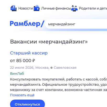
Новости
Личные финансы
Родители и дет
Здоровье
Развлечен
Дом и уют
Вакансии
«
мерчандайзинг
»
Спорт
Карьера
Старший кассир
Авто
₽
от 85 000
Технологи
22 июля 2026
Москва
Савеловская
Жизненные
ВинЛаб
Консультировать покупателей, работать с кассой, со
Сберегаем
мерчандайзинга. Официальное трудоустройство, удо
Гороскопы
медкнижку за счет компании, возможна частичная за
Показать ещё
Откликнуться