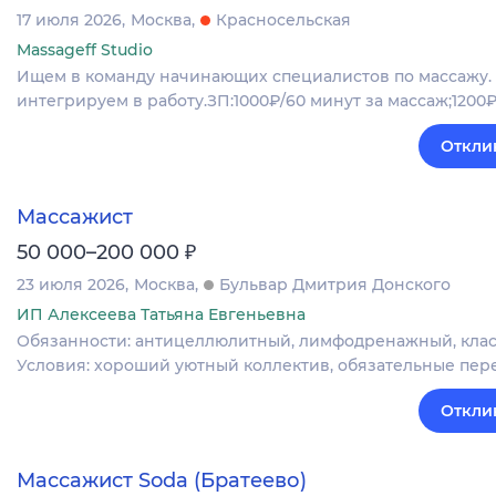
17 июля 2026
Москва
Красносельская
Massageff Studio
Ищем в команду начинающих специалистов по массажу. У
интегрируем в работу.ЗП:1000₽/60 минут за массаж;1200₽
Откли
Массажист
₽
50 000–200 000
23 июля 2026
Москва
Бульвар Дмитрия Донского
ИП Алексеева Татьяна Евгеньевна
Обязанности: антицеллюлитный, лимфодренажный, класси
Условия: хороший уютный коллектив, обязательные пере
Откли
Массажист Soda (Братеево)