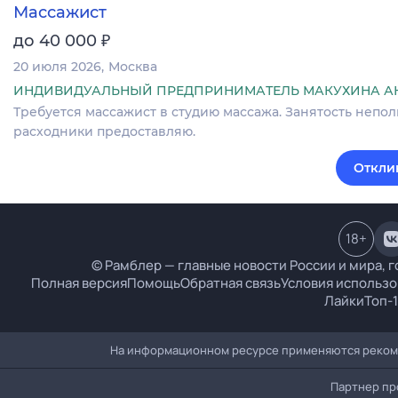
Массажист
₽
до 40 000
20 июля 2026
Москва
ИНДИВИДУАЛЬНЫЙ ПРЕДПРИНИМАТЕЛЬ МАКУХИНА А
Требуется массажист в студию массажа. Занятость неполна
расходники предоставляю.
Откли
18
+
© Рамблер — главные новости России и мира, г
Полная версия
Помощь
Обратная связь
Условия использо
Лайки
Топ-
На информационном ресурсе применяются рекоме
Партнер пр