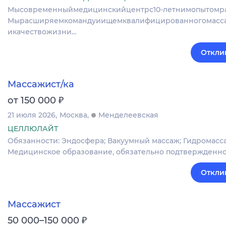
Мысовременныймедицинскийцентрс10‑летнимопытомраб
Мырасширяемкомандуиищемквалифицированногомасса
икачествожизни…
Откли
Массажист/ка
₽
от 150 000
21 июля 2026
Москва
Менделеевская
ЦЕЛЛЮЛАЙТ
Обязанности: Эндосфера; Вакуумный массаж; Гидромассаж
Медицинское образование, обязательно подтвержденно
Откли
Массажист
₽
50 000–150 000