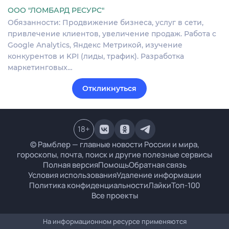
ООО "ЛОМБАРД РЕСУРС"
Обязанности: Продвижение бизнеса, услуг в сети,
привлечение клиентов, увеличение продаж. Работа с
Google Analytics, Яндекс Метрикой, изучение
конкурентов и KPI (лиды, трафик). Разработка
маркетинговых…
Откликнуться
18
+
© Рамблер — главные новости России и мира,
гороскопы, почта, поиск и другие полезные сервисы
Полная версия
Помощь
Обратная связь
Условия использования
Удаление информации
Политика конфиденциальности
Лайки
Топ-100
Все проекты
На информационном ресурсе применяются