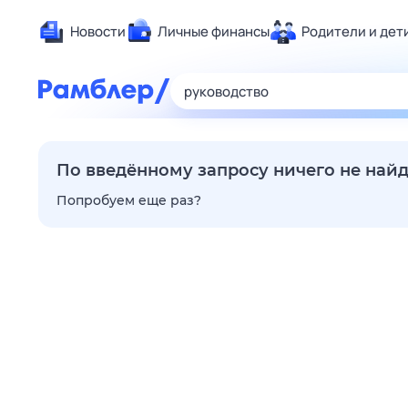
Новости
Личные финансы
Родители и дет
Здоровье
Развлечен
Дом и уют
Спорт
По введённому запросу ничего не най
Карьера
Попробуем еще раз?
Авто
Технологи
Жизненные
Сберегаем
Гороскопы