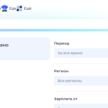
и
Еда
Ещё
Почта
ия и отдых
Поиск
Погода
Период
ТВ-программа
дено
За всё время
и и тренды
Регион
 ситуации
 вместе
Все регионы
Помощь
Зарплата от