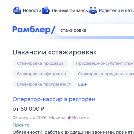
Новости
Личные финансы
Родители и дет
Здоровье
Развлечен
Дом и уют
Вакансии
«
стажировка
»
Спорт
Стажировка продавца
Продавец-консультант ста
Карьера
Авто
Стажировка официанта
Стажировка продавца-кас
Технологи
Стажировка программист
Ещё
Жизненные
Оператор-кассир в ресторан
Сберегаем
₽
от 60 000
Гороскопы
05 августа 2026
Москва
Выхино
Пронто
Обязанности: работа с входящими звонками, приняти