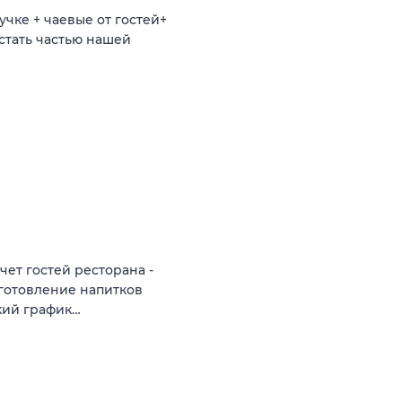
учке + чаевые от гостей+
ь стать частью нашей
чет гостей ресторана -
иготовление напитков
бкий график…