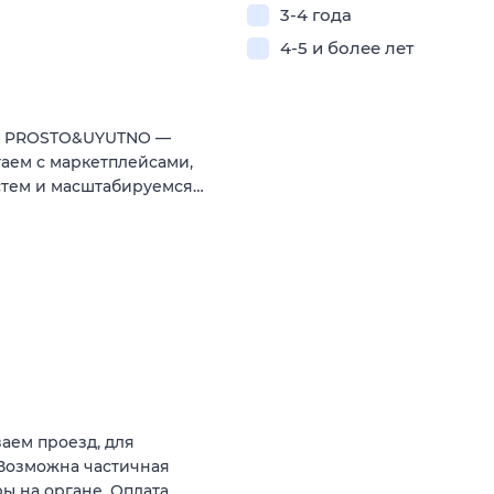
3-4 года
4-5 и более лет
ии PROSTO&UYUTNO —
аем с маркетплейсами,
стем и масштабируемся…
аем проезд, для
.Возможна частичная
ы на органе. Оплата…