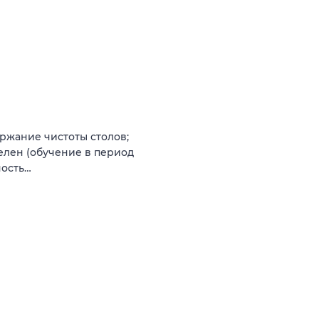
ржание чистоты столов;
телен (обучение в период
ность…