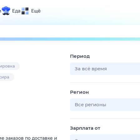
и
Еда
Ещё
Почта
ия и отдых
Поиск
Погода
Период
ТВ-программа
жировка
За всё время
сира
и и тренды
Регион
 ситуации
 вместе
Все регионы
Помощь
Зарплата от
е заказов по доставке и