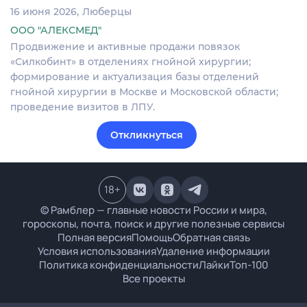
16 июня 2026
Люберцы
ООО "АЛЕКСМЕД"
Продвижение и активные продажи повязок
«Силкобинт» в отделениях гнойной хирургии;
формирование и актуализация базы отделений
гнойной хирургии в Москве и Московской области;
проведение визитов в ЛПУ.
Откликнуться
18
+
© Рамблер — главные новости России и мира,
гороскопы, почта, поиск и другие полезные сервисы
Полная версия
Помощь
Обратная связь
Условия использования
Удаление информации
Политика конфиденциальности
Лайки
Топ-100
Все проекты