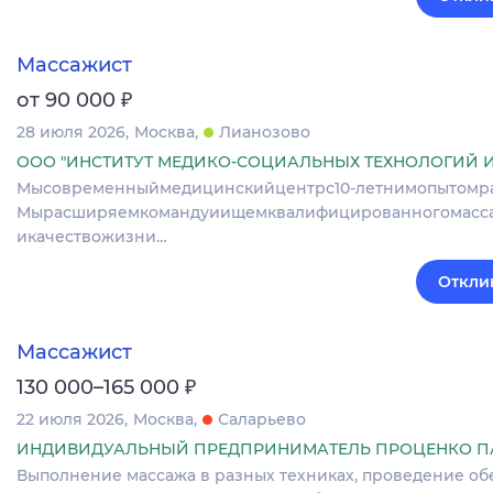
Массажист
₽
от 90 000
28 июля 2026
Москва
Лианозово
ООО "ИНСТИТУТ МЕДИКО-СОЦИАЛЬНЫХ ТЕХНОЛОГИЙ 
Мысовременныймедицинскийцентрс10‑летнимопытомраб
Мырасширяемкомандуиищемквалифицированногомасса
икачествожизни…
Откли
Массажист
₽
130 000–165 000
22 июля 2026
Москва
Саларьево
ИНДИВИДУАЛЬНЫЙ ПРЕДПРИНИМАТЕЛЬ ПРОЦЕНКО ПА
Выполнение массажа в разных техниках, проведение об