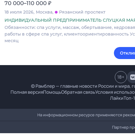
₽
70 000–110 000
18 июля 2026
Москва
Рязанский проспект
ИНДИВИДУАЛЬНЫЙ ПРЕДПРИНИМАТЕЛЬ СЛУЦКАЯ МА
Обязанности: спа услуги, массаж, обертывание, кедрова
работы в сфере спа услуг, клиентоориентированность Усл
месяц
Откли
18
+
© Рамблер — главные новости России и мира, г
Полная версия
Помощь
Обратная связь
Условия использо
Лайки
Топ-
На информационном ресурсе применяются рекоме
Партнер пр