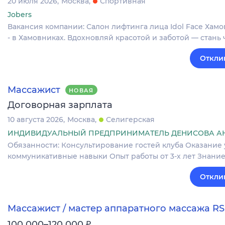
20 июля 2026
Москва
Спортивная
Jobers
Вакансия компании: Салон лифтинга лица Idol Face Хам
- в Хамовниках. Вдохновляй красотой и заботой — стан
Откли
Массажист
НОВАЯ
Договорная зарплата
10 августа 2026
Москва
Селигерская
ИНДИВИДУАЛЬНЫЙ ПРЕДПРИНИМАТЕЛЬ ДЕНИСОВА А
Обязанности: Консультирование гостей клуба Оказание
коммуникативные навыки Опыт работы от 3-х лет Знани
Откли
Массажист / мастер аппаратного массажа RS
₽
100 000–120 000