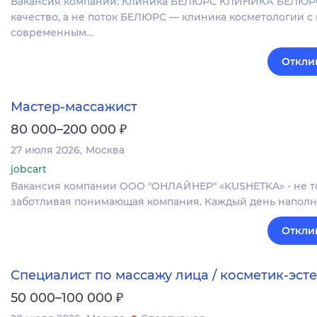
Вакансия компании: Клиника БЕЛЮРС КЛИНИКА БЕЛЮРС | 
качество, а не поток БЕЛЮРС — клиника косметологии с
современным…
Откли
Мастер-массажист
₽
80 000–200 000
27 июля 2026
Москва
jobcart
Вакансия компании ООО "ОНЛАЙНЕР" «KUSHETKA» - не то
заботливая понимающая компания. Каждый день наполн
Откли
Специалист по массажу лица / косметик-эсте
₽
50 000–100 000