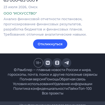
65 000–85 000
23 июля 2026
Омск
ООО "ИСКУССТВО"
Анализ финансовой отчетности постановок,
прогнозирование финансовых результатов,
разработка бюджетов и финансовых планов.
Требования: отличные аналитические навыки.
Откликнуться
18
+
© Рамблер — главные новости России и мира,
гороскопы, почта, поиск и другие полезные сервисы
Полная версия
Помощь
Обратная связь
Условия использования
Удаление информации
Политика конфиденциальности
Лайки
Топ-100
Все проекты