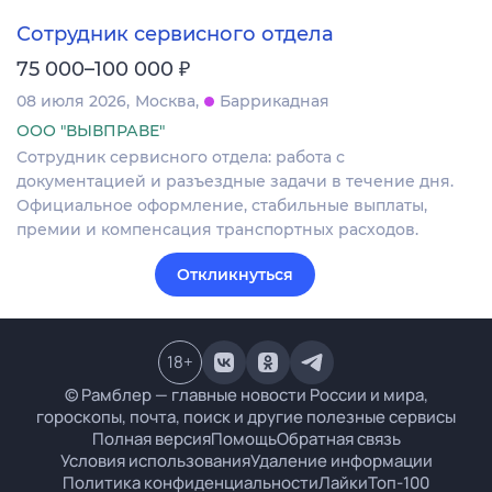
Сотрудник сервисного отдела
₽
75 000–100 000
08 июля 2026
Москва
Баррикадная
ООО "ВЫВПРАВЕ"
Сотрудник сервисного отдела: работа с
документацией и разъездные задачи в течение дня.
Официальное оформление, стабильные выплаты,
премии и компенсация транспортных расходов.
Откликнуться
18
+
© Рамблер — главные новости России и мира,
гороскопы, почта, поиск и другие полезные сервисы
Полная версия
Помощь
Обратная связь
Условия использования
Удаление информации
Политика конфиденциальности
Лайки
Топ-100