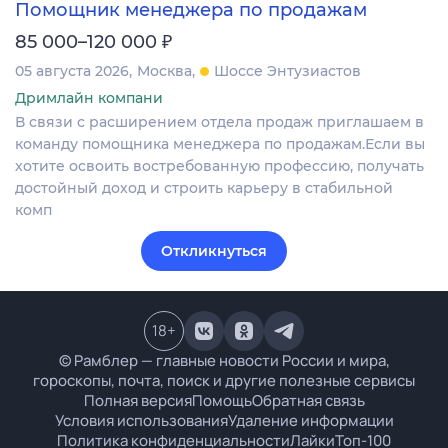
Помощник менеджера по продажам
₽
85 000–120 000
05 августа 2026
Москва
Шоссе Энтузиастов
Дримлайн компани
В связи с расширением отдела продаж приглашаем в
команду помощника менеджера по продажам.Если вы
хотите освоить востребованную профессию, получать
достойный доход и строить карьеру в стабильной
комп
Откликнуться
18
+
© Рамблер — главные новости России и мира,
гороскопы, почта, поиск и другие полезные сервисы
Полная версия
Помощь
Обратная связь
Условия использования
Удаление информации
Политика конфиденциальности
Лайки
Топ-100