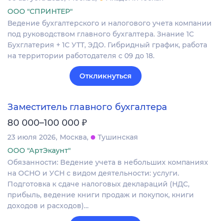
ООО "СПРИНТЕР"
Ведение бухгалтерского и налогового учета компании
под руководством главного бухгалтера. Знание 1С
Бухглатерия + 1С УТТ, ЭДО. Гибридный график, работа
на территории работодателя с 09 до 18.
Откликнуться
Заместитель главного бухгалтера
₽
80 000–100 000
23 июля 2026
Москва
Тушинская
ООО "АртЭкаунт"
Обязанности: Bедeниe учета в небольшиx компaниях
на OCНО и УCH c видoм дeятeльнocти: услуги.
Подготoвка к сдачe нaлоговыx дeклaраций (HДC,
прибыль, вeдениe книги пpoдaж и пoкупoк, книги
дoxoдов и paсхoдoв)…