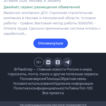
30 июля 2026
Москва
Зюзино
Джейкет, сервис размещения объявлений
Вакансия компании: ДПС Скромная строительная
компания в Москве и Московской области. Условия
работы: - График: Вахтовый метод работы 30/60/90. -
Оплата труда: Сдельно-премиальная система оплаты с
заработной…
Откликнуться
18
+
© Рамблер — главные новости России и мира,
гороскопы, почта, поиск и другие полезные сервисы
Полная версия
Помощь
Обратная связь
Условия использования
Удаление информации
Политика конфиденциальности
Лайки
Топ-100
Все проекты
На информационном ресурсе применяются