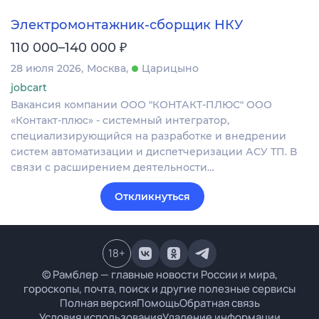
Электромонтажник-сборщик НКУ
₽
110 000–140 000
28 июля 2026
Москва
Царицыно
jobcart
Вакансия компании ООО "КОНТАКТ-ПЛЮС" ООО
«Контакт‑плюс» - системный интегратор,
специализирующийся на разработке и внедрении
систем автоматизации и диспетчеризации АСУ ТП. В
связи с расширением деятельности…
Откликнуться
18
+
© Рамблер — главные новости России и мира,
гороскопы, почта, поиск и другие полезные сервисы
Полная версия
Помощь
Обратная связь
Условия использования
Удаление информации