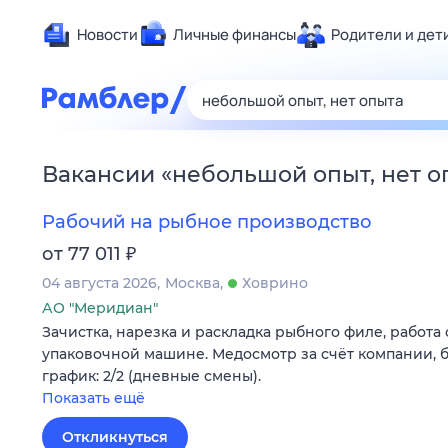
Новости
Личные финансы
Родители и дет
Здоровье
Развлечен
Дом и уют
Вакансии
«
небольшой опыт, нет о
Спорт
Карьера
Рабочий на рыбное производство
Авто
₽
от 77 011
Технологи
04 августа 2026
Москва
Ховрино
Жизненные
АО "Меридиан"
Зачистка, нарезка и раскладка рыбного филе, работа 
Сберегаем
упаковочной машине. Медосмотр за счёт компании, б
Гороскопы
график: 2/2 (дневные смены).
Показать ещё
Откликнуться