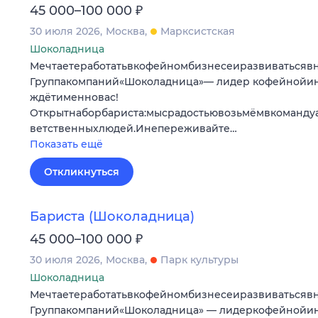
₽
45 000–100 000
30 июля 2026
Москва
Марксистская
Шоколадница
Мечтаетеработатьвкофейномбизнесеиразвиватьсяв
Группакомпаний«Шоколадница»— лидер кофейнойи
ждётименновас!
Открытнаборбариста:мысрадостьювозьмёмвкоманду
ветственныхлюдей.Инепереживайте…
Показать ещё
Откликнуться
Бариста (Шоколадница)
₽
45 000–100 000
30 июля 2026
Москва
Парк культуры
Шоколадница
Мечтаетеработатьвкофейномбизнесеиразвиватьсяв
Группакомпаний«Шоколадница» — лидеркофейнойи