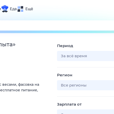
и
Еда
Ещё
Почта
ия и отдых
Поиск
Погода
пыта
»
Период
ТВ-программа
За всё время
и и тренды
Регион
 ситуации
с весами, фасовка на
 вместе
Все регионы
есплатное питание,
Помощь
Зарплата от