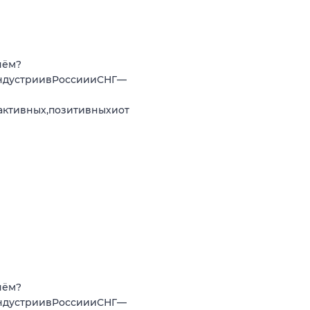
нём?
ндустриивРоссиииСНГ—
активных,позитивныхиот
нём?
ндустриивРоссиииСНГ—