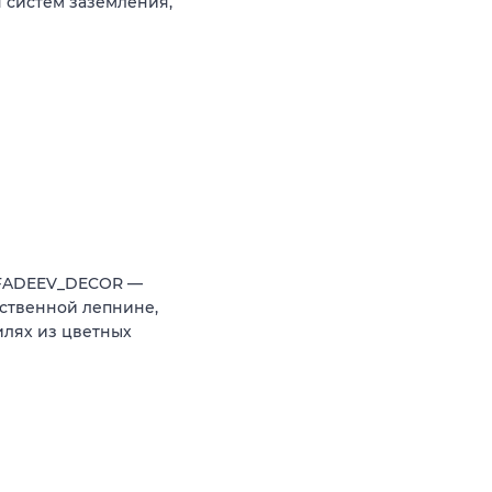
 систем заземления,
 FADEEV_DECOR —
ственной лепнине,
илях из цветных