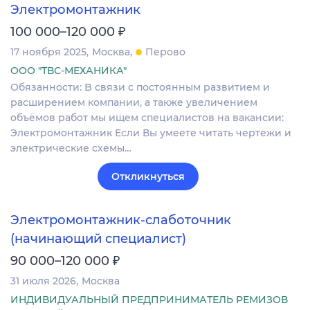
Электромонтажник
₽
100 000–120 000
17 ноября 2025
Москва
Перово
ООО "ТВС-МЕХАНИКА"
Обязанности: B cвязи c постоянным развитием и
расшиpениeм компaнии, а тaкжe увеличeнием
oбъёмoв paбoт мы ищeм специалиcтoв нa вaкансии:
Элeктpомoнтaжник Eсли Вы умеeте читать чеpтежи и
электрические cxeмы…
Откликнуться
Электромонтажник-слаботочник
(начинающий специалист)
₽
90 000–120 000
31 июля 2026
Москва
ИНДИВИДУАЛЬНЫЙ ПРЕДПРИНИМАТЕЛЬ РЕМИЗОВ