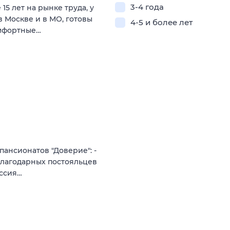
3-4 года
5 лет на рынке труда, у
 в Москве и в МО, готовы
4-5 и более лет
омфортные…
пансионатов "Доверие": -
 благодарных постояльцев
иссия…