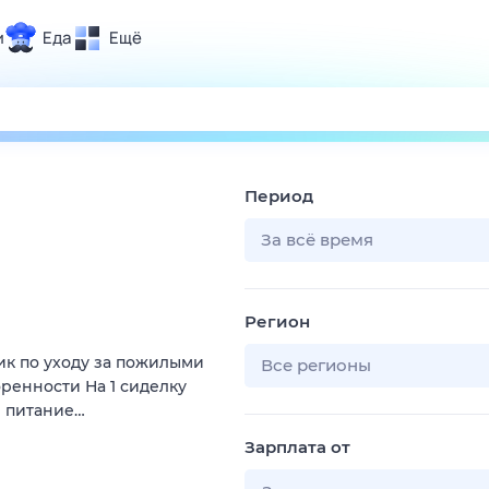
и
Еда
Ещё
Почта
ия и отдых
Поиск
Погода
Период
ТВ-программа
За всё время
и и тренды
Регион
 ситуации
ик по уходу за пожилыми
 вместе
Все регионы
оренности На 1 сиделку
Помощь
и питание…
Зарплата от