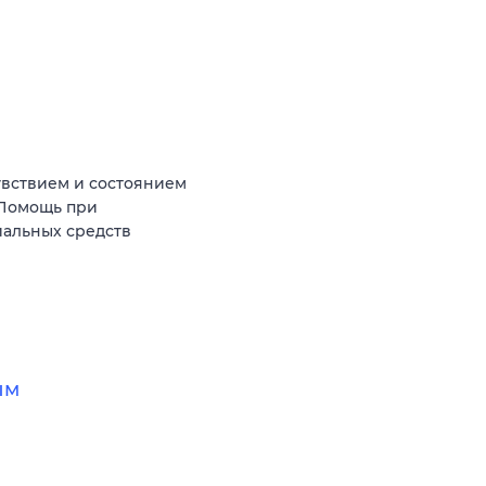
увствием и состоянием
 Помощь при
иальных средств
ым