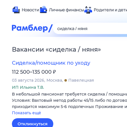
Новости
Личные финансы
Родители и дет
Здоровье
Развлечен
Дом и уют
Вакансии
«
сиделка / няня
»
Спорт
Карьера
Сиделка/помощник по уходу
Авто
₽
112 500–135 000
Технологи
03 августа 2026
Москва
Павелецкая
Жизненные
ИП Ильина Т.В.
В небольшой пансионат требуется сиделка / помощн
Сберегаем
Условия: Вахтовый метод работы 45/15 либо по догов
Гороскопы
приходится максимум 5-6 подопечных Проживание 
Показать ещё
Откликнуться