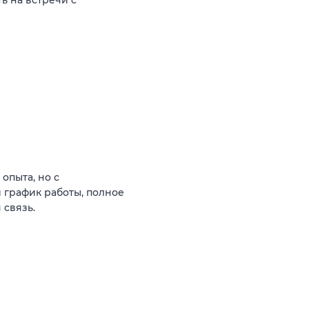
ь на встречи с
опыта, но с
 график работы, полное
 связь.