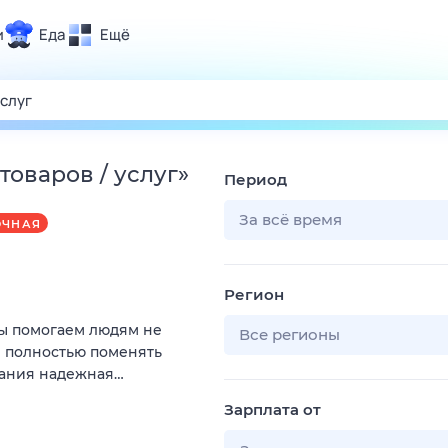
и
Еда
Ещё
Почта
ия и отдых
Поиск
Погода
оваров / услуг
»
Период
ТВ-программа
За всё время
ОЧНАЯ
и и тренды
Регион
 ситуации
Мы помогаем людям не
 вместе
Все регионы
и полностью поменять
Помощь
пания надежная…
Зарплата от