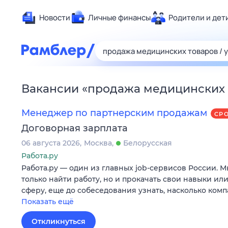
Новости
Личные финансы
Родители и дет
Здоровье
Развлечен
Дом и уют
Вакансии
«
продажа медицинских т
Спорт
Карьера
Менеджер по партнерским продажам
СР
Авто
Договорная зарплата
Технологи
06 августа 2026
Москва
Белорусская
Жизненные
Работа.ру
Работа.ру — один из главных job-сервисов России. 
Сберегаем
только найти работу, но и прокачать свои навыки ил
Гороскопы
сферу, еще до собеседования узнать, насколько ком
Показать ещё
Откликнуться