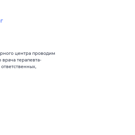
г
арного центра проводим
 врача терапевта-
 ответственных,