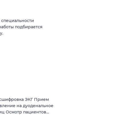
о специальности
 работы подбирается
у.
асшифровка ЭКГ Прием
авление на дуоденальное
ниц Осмотр пациентов…