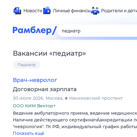
Новости
Личные финансы
Родители и дет
Здоровье
Развлечен
Дом и уют
Вакансии
«
педиатр
»
Спорт
Педиатр
Карьера
Авто
Врач-невролог
Технологи
Договорная зарплата
Жизненные
30 июля 2026
Москва
Нахимовский проспект
Сберегаем
ООО КИМ Вектор+
Гороскопы
Ведение амбулаторного приема, ведение медицинск
Наличие действующего сертификата\аккредитации п
"неврология". ТК РФ, индивидуальный график работы
Показать ещё