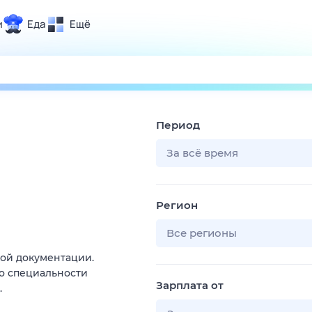
и
Еда
Ещё
Почта
ия и отдых
Поиск
Погода
Период
ТВ-программа
За всё время
и и тренды
Регион
 ситуации
 вместе
Все регионы
Помощь
ой документации.
о специальности
Зарплата от
.