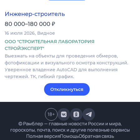
Инженер-строитель
₽
80 000–180 000
16 июля 2026
Видное
ООО "СТРОИТЕЛЬНАЯ ЛАБОРАТОРИЯ
СТРОЙЭКСПЕРТ"
Выезжать на объекты для проведения обмеров,
фотофиксации и визуального осмотра конструкций.
Уверенное владение AutoCAD для выполнения
чертежей. ТК, гибкий график.
Откликнуться
18
+
© Рамблер — главные новости России и мира,
гороскопы, почта, поиск и другие полезные сервисы
Полная версия
Помощь
Обратная связь