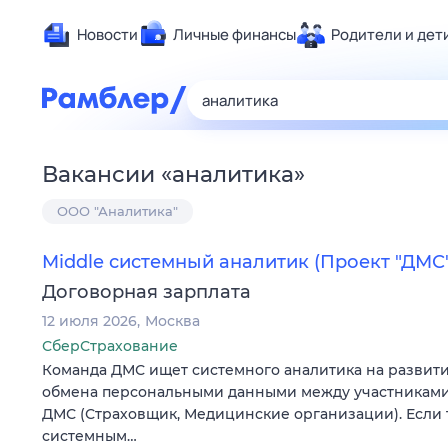
Новости
Личные финансы
Родители и дет
Здоровье
Развлечен
Дом и уют
Вакансии
«
аналитика
»
Спорт
ООО "Аналитика"
Карьера
Авто
Middle системный аналитик (Проект "ДМС"
Технологи
Договорная зарплата
Жизненные
12 июля 2026
Москва
Сберегаем
СберСтрахование
Гороскопы
Команда ДМС ищет системного аналитика на развит
обмена персональными данными между участниками
ДМС (Страховщик, Медицинские организации). Если
системным…