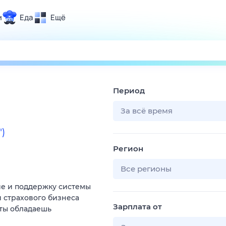
и
Еда
Ещё
Почта
ия и отдых
Поиск
Погода
Период
ТВ-программа
За всё время
)
и и тренды
Регион
 ситуации
 вместе
Все регионы
Помощь
ие и поддержку системы
 страхового бизнеса
Зарплата от
 ты обладаешь