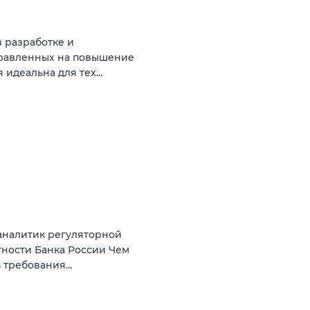
в разработке и
правленных на повышение
 идеальна для тех…
аналитик регуляторной
тности Банка России Чем
ь требования…