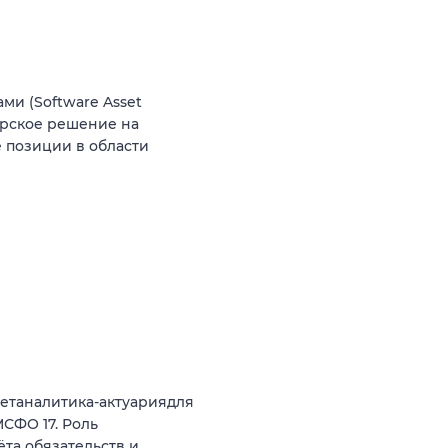
и (Software Asset
орское решение на
 позиции в области
етаналитика-актуариядля
СФО 17. Роль
ёта обязательств и…