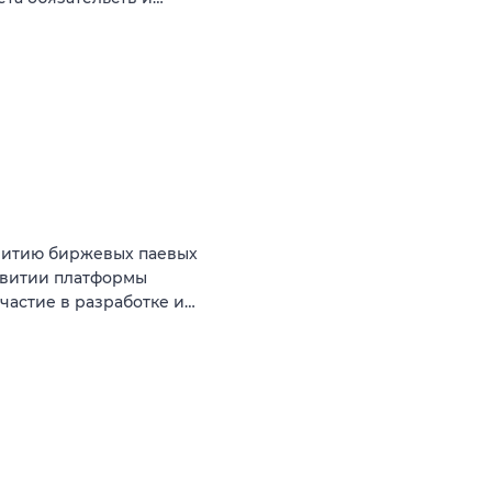
витию биржевых паевых
звитии платформы
астие в разработке и…