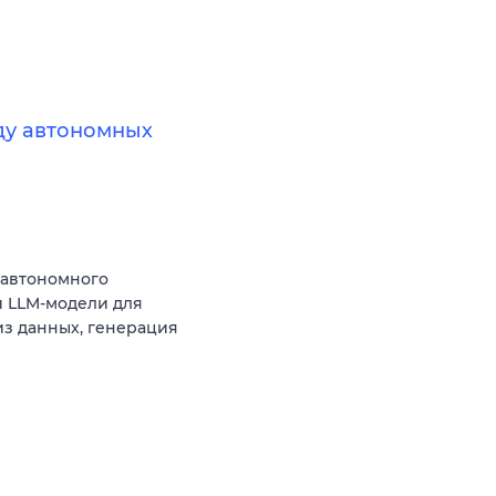
нду автономных
 автономного
 LLM-модели для
из данных, генерация