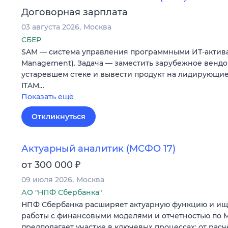
Договорная зарплата
03 августа 2026
Москва
СБЕР
SAM — система управления программными ИТ-активам
Management). Задача — заместить зарубежное венд
устаревшем стеке и вывести продукт на лидирующие
ITAM…
Показать ещё
Откликнуться
Актуарный аналитик (МСФО 17)
₽
от 300 000
09 июля 2026
Москва
АО "НПФ Сбербанка"
НПФ Сбербанка расширяет актуарную функцию и ищ
работы с финансовыми моделями и отчетностью по М
предполагает участие в ключевых процессах: от расч