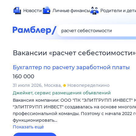
Новости
Личные финансы
Родители и дет
Здоровье
Развлечен
Дом и уют
Вакансии
«
расчет себестоимости
»
Спорт
Карьера
Бухгалтер по расчету заработной платы
Авто
160 000
Технологи
31 июля 2026
Москва
Новопеределкино
Жизненные
Джейкет, сервис размещения объявлений
Вакансия компании: ООО "ПК "ЭЛИТГРУПП ИНВЕСТ" 
Сберегаем
"ЭЛИТГРУПП ИНВЕСТ" создавалась на основе многол
Гороскопы
профессиональной команды. Поэтому с начала 2022 г
функционировать…
Показать ещё