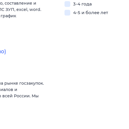
о, составление и
3-4 года
1С ЗУП, excel, word.
4-5 и более лет
й график
о)
а рынке госзакупок.
риалов и
о всей России. Мы