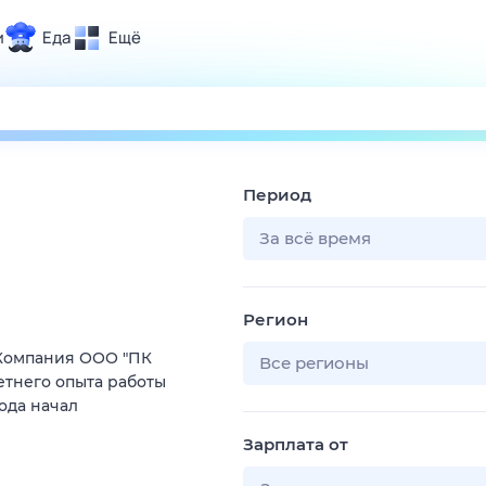
и
Еда
Ещё
Почта
ия и отдых
Поиск
Погода
Период
ТВ-программа
За всё время
и и тренды
Регион
 ситуации
Компания ООО "ПК
 вместе
Все регионы
етнего опыта работы
Помощь
ода начал
Зарплата от