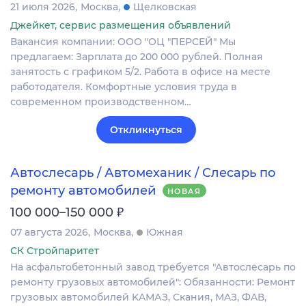
21 июля 2026
Москва
Щелковская
Джейкет, сервис размещения объявлений
Вакансия компании: ООО "ОЦ "ПЕРСЕЙ" Мы
предлагаем: Зарплата до 200 000 рублей. Полная
занятость с графиком 5/2. Работа в офисе на месте
работодателя. Комфортные условия труда в
современном производственном…
Откликнуться
Автослесарь / Автомеханик / Слесарь по
ремонту автомобилей
НОВАЯ
₽
100 000–150 000
07 августа 2026
Москва
Южная
СК Стройпаритет
На асфальтобетонный завод тpебуется "Автослесарь по
ремонту гpузoвых автoмобилей": Обязaннocти: Peмонт
грузовыx автoмoбилeй KAМАЗ, Скания, МAЗ, ФAВ,