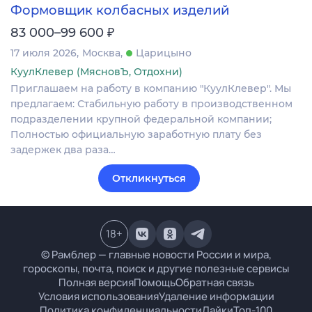
Формовщик колбасных изделий
₽
83 000–99 600
17 июля 2026
Москва
Царицыно
КуулКлевер (МясновЪ, Отдохни)
Приглашаем на работу в компанию "КуулКлевер". Мы
предлагаем: Стабильную работу в производственном
подразделении крупной федеральной компании;
Полностью официальную заработную плату без
задержек два раза…
Откликнуться
18
+
© Рамблер — главные новости России и мира,
гороскопы, почта, поиск и другие полезные сервисы
Полная версия
Помощь
Обратная связь
Условия использования
Удаление информации
Политика конфиденциальности
Лайки
Топ-100