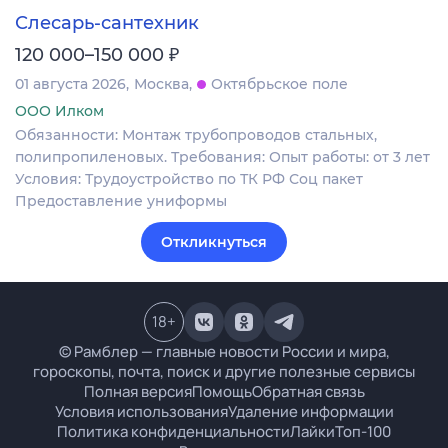
Слесарь-сантехник
₽
120 000–150 000
01 августа 2026
Москва
Октябрьское поле
ООО Илком
Обязанности: Монтаж трубопроводов стальных,
полипропиленовых. Требования: Опыт работы: от 3 лет
Условия: Трудоустройство по ТК РФ Соц пакет
Предоставление униформы
Откликнуться
18
+
© Рамблер — главные новости России и мира,
гороскопы, почта, поиск и другие полезные сервисы
Полная версия
Помощь
Обратная связь
Условия использования
Удаление информации
Политика конфиденциальности
Лайки
Топ-100