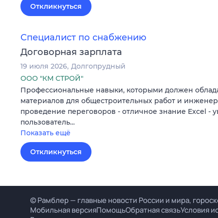
Откликнуться
Специалист по снабжению
Договорная зарплата
19 июля 2026
Долгопрудный
ООО "КМ СТРОЙ"
Профессиональные навыки, которыми должен обладат
материалов для общестроительных работ и инженер
проведение переговоров - отличное знание Excel -
пользователь…
Показать ещё
Откликнуться
© Рамблер — главные новости России и мира, гороск
Мобильная версия
Помощь
Обратная связь
Условия и