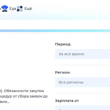
и
Еда
Ещё
Почта
ия и отдых
Поиск
Погода
Период
ТВ-программа
За всё время
и и тренды
Регион
 ситуации
 вместе
Все регионы
Помощь
). Обязанности закупки
оцедур от сбора заявок до
Зарплата от
твии…