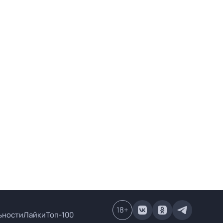
18
+
ьности
Лайки
Топ-100