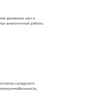
ние динамики цен и
пыт аналогичной работы
контроль складского
 коммуникабельность,