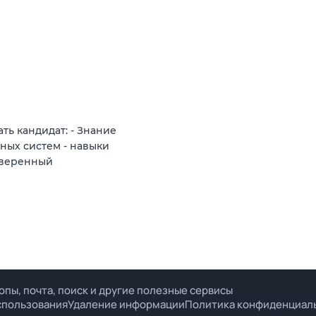
ь кандидат: - Знание
ных систем - навыки
 уверенный
опы, почта, поиск и другие полезные сервисы
спользования
Удаление информации
Политика конфиденциал