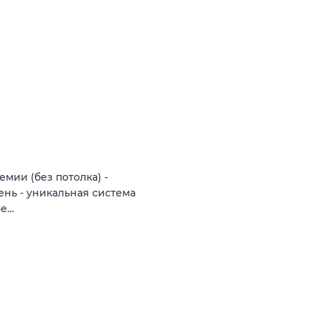
мии (без потолка) -
 день - уникальная система
ое…