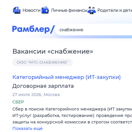
Новости
Личные финансы
Родители и дет
Здоровье
Развлечен
Дом и уют
Вакансии
«
снабжение
»
Спорт
ООО "МТС-СНАБЖЕНИЕ"
Карьера
Авто
Категорийный менеджер (ИТ-закупки)
Технологи
Договорная зарплата
Жизненные
27 июля 2026
Москва
Сберегаем
СБЕР
Гороскопы
Сбер в поиске Категорийного менеджера (ИТ закупки
ИТ-услуг (разработка, тестирование): проведение пр
защиты на конкурсной комиссии в строгом соответс
Показать ещё