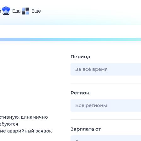
и
Еда
Ещё
Почта
ия и отдых
Поиск
Погода
Период
ТВ-программа
За всё время
и и тренды
Регион
 ситуации
 вместе
Все регионы
Помощь
ктивную, динамично
ебуются
Зарплата от
ние аварийный заявок