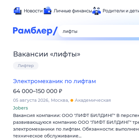
Новости
Личные финансы
Родители и дет
Здоровье
Развлечен
Дом и уют
Вакансии
«
лифты
»
Спорт
Лифтер
Карьера
Авто
Электромеханик по лифтам
Технологи
₽
64 000–150 000
Жизненные
05 августа 2026
Москва
Академическая
Сберегаем
Jobers
Гороскопы
Вакансия компании: ООО "ЛИФТ БИЛДИНГ" В перспе
развивающуюся компанию ООО "ЛИФТ БИЛДИНГ" тр
электромеханики по лифтам. Обязанности: выполне
техническое обслуживание…