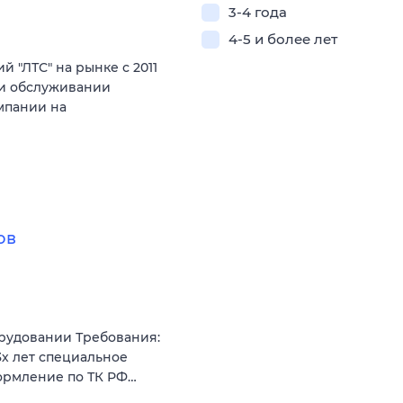
3-4 года
4-5 и более лет
 "ЛТС" на рынке с 2011
е и обслуживании
мпании на
ов
орудовании Требования:
3х лет специальное
ормление по ТК РФ…