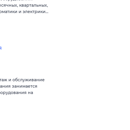
сячных, квартальных,
томатики и электрики…
я
таж и обслуживание
ания занимается
борудования на