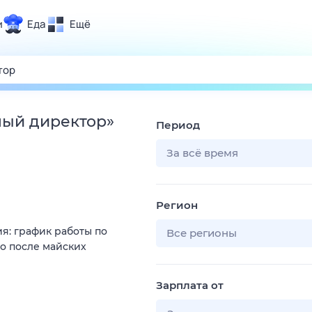
и
Еда
Ещё
Почта
ия и отдых
Поиск
Погода
ный директор
»
Период
ТВ-программа
За всё время
и и тренды
Регион
 ситуации
я: график работы по
 вместе
Все регионы
о после майских
Помощь
Зарплата от