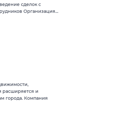
оведение сделок с
трудников Организация…
движимости,
м расширяется и
ам города. Компания