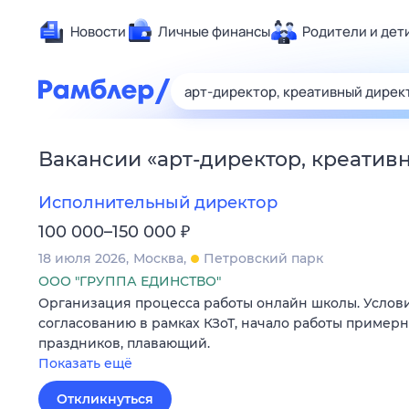
Новости
Личные финансы
Родители и дет
Здоровье
Развлечен
Дом и уют
Вакансии
«
арт-директор, креатив
Спорт
Карьера
Исполнительный директор
Авто
₽
100 000–150 000
Технологи
18 июля 2026
Москва
Петровский парк
Жизненные
ООО "ГРУППА ЕДИНСТВО"
Организация процесса работы онлайн школы. Услови
Сберегаем
согласованию в рамках КЗоТ, начало работы примерн
Гороскопы
праздников, плавающий.
Показать ещё
Откликнуться