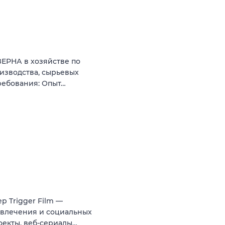
ЗЕРНА в хозяйстве по
изводства, сырьевых
ребования: Опыт…
р Trigger Film —
азвлечения и социальных
оекты, веб-сериалы…