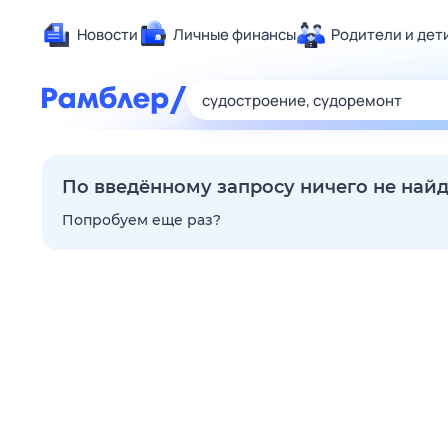
Новости
Личные финансы
Родители и дет
Здоровье
Развлечен
Дом и уют
Спорт
По введённому запросу ничего не най
Карьера
Попробуем еще раз?
Авто
Технологи
Жизненные
Сберегаем
Гороскопы