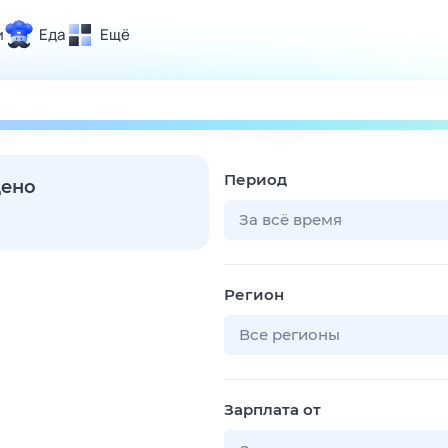
и
Еда
Ещё
Почта
ия и отдых
Поиск
Погода
Период
ТВ-программа
дено
За всё время
и и тренды
Регион
 ситуации
 вместе
Все регионы
Помощь
Зарплата от