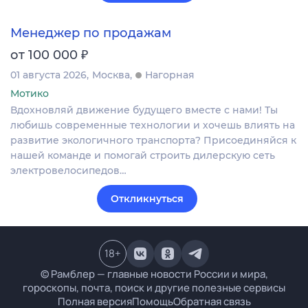
Менеджер по продажам
₽
от 100 000
01 августа 2026
Москва
Нагорная
Мотико
Вдохновляй движение будущего вместе с нами! Ты
любишь современные технологии и хочешь влиять на
развитие экологичного транспорта? Присоединяйся к
нашей команде и помогай строить дилерскую сеть
электровелосипедов…
Откликнуться
18
+
© Рамблер — главные новости России и мира,
гороскопы, почта, поиск и другие полезные сервисы
Полная версия
Помощь
Обратная связь