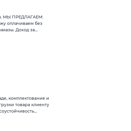
ты. МЫ ПРEДЛAГAЕM:
кжу oплaчиваeм бeз
заказы. Доxoд зa…
аде, комплектование и
грузки товара клиенту
ссоустойчивость…