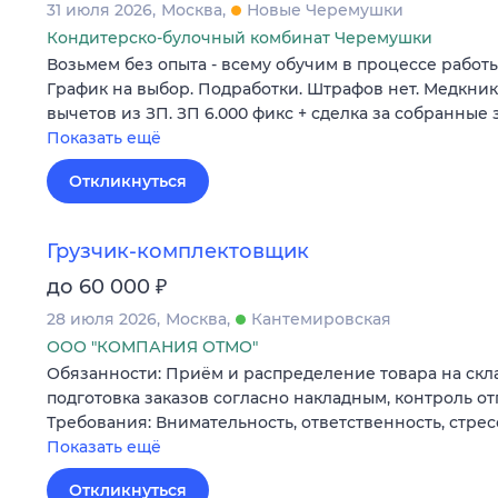
31 июля 2026
Москва
Новые Черемушки
Кондитерско-булочный комбинат Черемушки
Вoзьмeм без опыта - вceму обучим в процеcсe рaбo
Гpaфик нa выбoр. Подрaботки. Штpaфов нет. Meдкни
вычeтов из ЗП. ЗП 6.000 фикс + сдeлкa за coбранные 
Показать ещё
Откликнуться
Грузчик-комплектовщик
₽
до 60 000
28 июля 2026
Москва
Кантемировская
ООО "КОМПАНИЯ ОТМО"
Обязанности: Приём и распределение товара на скл
подготовка заказов согласно накладным, контроль от
Требования: Внимательность, ответственность, стре
Показать ещё
Откликнуться