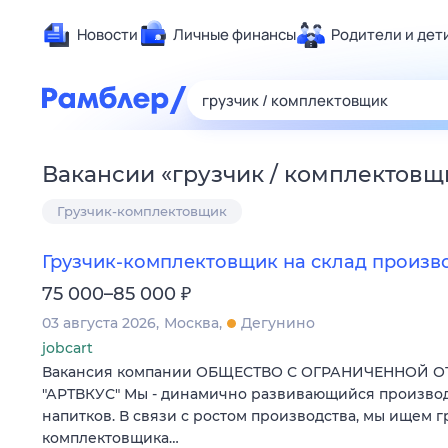
Новости
Личные финансы
Родители и дет
Здоровье
Развлечен
Дом и уют
Вакансии
«
грузчик / комплектовщ
Спорт
Грузчик-комплектовщик
Карьера
Авто
Грузчик-комплектовщик на склад произв
Технологи
₽
75 000–85 000
Жизненные
03 августа 2026
Москва
Дегунино
Сберегаем
jobcart
Гороскопы
Вакансия компании ОБЩЕСТВО С ОГРАНИЧЕННОЙ 
"АРТВКУС" Мы - динамично развивающийся произво
напитков. В связи с ростом производства, мы ищем г
комплектовщика…