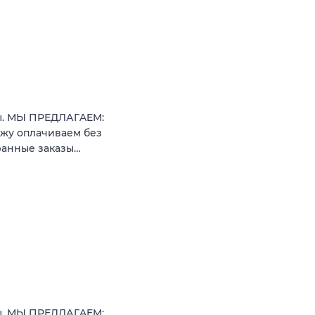
ты. МЫ ПРЕДЛАГAEM:
кжу oплaчиваeм бeз
бранные закaзы…
ты. МЫ ПРЕДЛАГAEM: