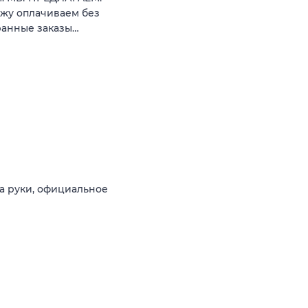
кжу oплaчиваeм бeз
бранные закaзы…
на руки, официальное