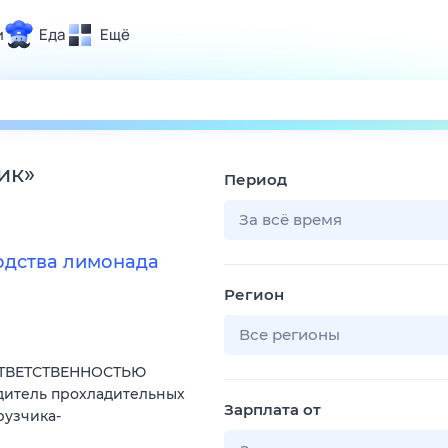
и
Еда
Ещё
Почта
ия и отдых
Поиск
Погода
ик
»
Период
ТВ-программа
За всё время
одства лимонада
и и тренды
Регион
 ситуации
 вместе
Все регионы
Помощь
ОТВЕТСТВЕННОСТЬЮ
дитель прохладительных
Зарплата от
рузчика-