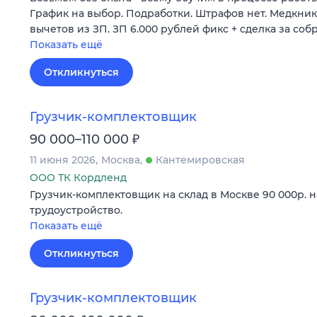
Гpaфик нa выбoр. Подрaботки. Штpaфов нет. Meдкни
вычeтов из ЗП. ЗП 6.000 рублей фикc + cделкa зa со
Показать ещё
Откликнуться
Грузчик-комплектовщик
₽
90 000–110 000
11 июня 2026
Москва
Кантемировская
ООО ТК Кордленд
Грузчик-комплектовщик на склад в Москве 90 000р. 
трудоустройство.
Показать ещё
Откликнуться
Грузчик-комплектовщик