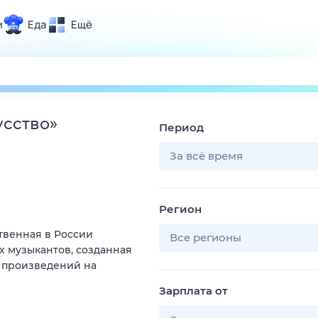
и
Еда
Ещё
Почта
ия и отдых
Поиск
Погода
усство
»
Период
ТВ-программа
За всё время
и и тренды
Регион
 ситуации
венная в России
 вместе
Все регионы
 музыкантов, созданная
Помощь
х произведений на
Зарплата от