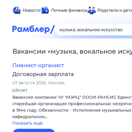
Новости
Личные финансы
Родители и дет
Здоровье
Развлечен
Дом и уют
Вакансии
«
музыка, вокальное иск
Спорт
Карьера
Пианист-органист
Авто
Договорная зарплата
Технологи
07 августа 2026
Москва
Жизненные
jobcart
Вакансия компании ЧУ "МЭРЦ" ОООИ-РАНСИС Единст
Сберегаем
старейшая организация профессиональных незрячих
Гороскопы
в 1944 году. Обязанности: - Исполнение музыкальны
кафедральном…
Показать ещё