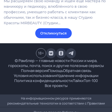
Мы расширяем свою команду и ищем еще мастера по
маникюру и педикюру, влюблённого в свою
профессию, умеющего работать с клиентами как
обычными, так и бизнес-класса, в нашу Студию
Красоты MIRBEAUTY. (Студии…
Откликнуться
18
+
© Рамблер — главные новости России и мира,
гороскопы, почта, поиск и другие полезные сервисы
Полная версия
Помощь
Обратная связь
Условия использования
Удаление информации
Политика конфиденциальности
Лайки
Топ-100
Все проекты
На информационном ресурсе применяются
рекомендательные технологии в соответствии с
Правилами